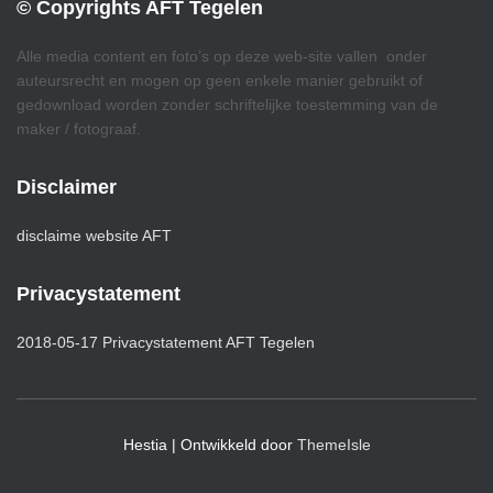
© Copyrights AFT Tegelen
Alle media content en foto’s op deze web-site vallen onder
auteursrecht en mogen op geen enkele manier gebruikt of
gedownload worden zonder schriftelijke toestemming van de
maker / fotograaf.
Disclaimer
disclaime website AFT
Privacystatement
2018-05-17 Privacystatement AFT Tegelen
Hestia | Ontwikkeld door
ThemeIsle