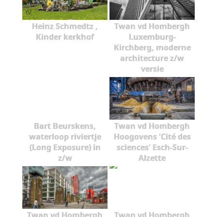
Heinz Schmedtz ,
Twan vd Hombergh
Kinder kerkhof
Luxemburg-
Kirchberg, moderne
architecture z/w
versie
Bart Beurskens,
Twan vd Hombergh
waterloop riviertje
Hoogovens 'Cité des
(Long Exposure) in
sciences' Esch-Sur-
z/w
Alzette
Twan vd Hombergh
Twan vd Hombergh