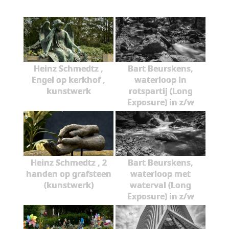
Heinz Schmedtz ,
Bart Beurskens,
Engel op kerkhof ,
waterloop in
kunstwerk
rotspartij (Long
Exposure) in z/w
Heinz Schmedtz , 2
Bart Beurskens,
handen op grafsteen
waterloop met
(kunstwerk)
waterval (Long
Exposure) in z/w