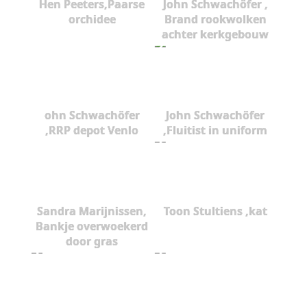
Hen Peeters,Paarse
John Schwachöfer ,
orchidee
Brand rookwolken
achter kerkgebouw
ohn Schwachöfer
John Schwachöfer
,RRP depot Venlo
,Fluitist in uniform
Sandra Marijnissen,
Toon Stultiens ,kat
Bankje overwoekerd
door gras