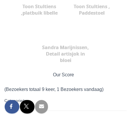
Toon Stultiens
Toon Stultiens ,
,platbuik libelle
Paddestoel
Sandra Marijnissen,
Detail artisjok in
bloei
Our Score
(Bezoekers totaal 9 keer, 1 Bezoekers vandaag)
Categorieën: