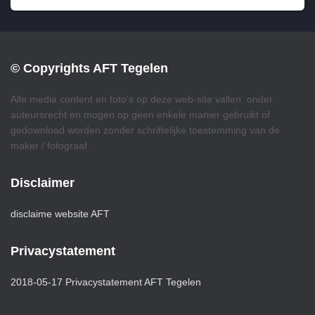
© Copyrights AFT Tegelen
Alle media content en foto’s op deze web-site vallen onder
auteursrecht en mogen op geen enkele manier gebruikt of
gedownload worden zonder schriftelijke toestemming van de
maker / fotograaf.
Disclaimer
disclaime website AFT
Privacystatement
2018-05-17 Privacystatement AFT Tegelen