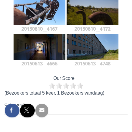
20150610__4167
20150610__4172
20150613__4666
20150613__4748
Our Score
(Bezoekers totaal 5 keer, 1 Bezoekers vandaag)
Categorieën: