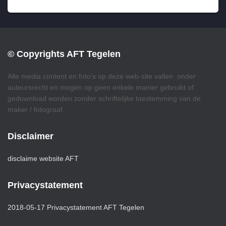
© Copyrights AFT Tegelen
Alle media content en foto’s op deze web-site vallen onder
auteursrecht en mogen op geen enkele manier gebruikt of
gedownload worden zonder schriftelijke toestemming van de
maker / fotograaf.
Disclaimer
disclaime website AFT
Privacystatement
2018-05-17 Privacystatement AFT Tegelen