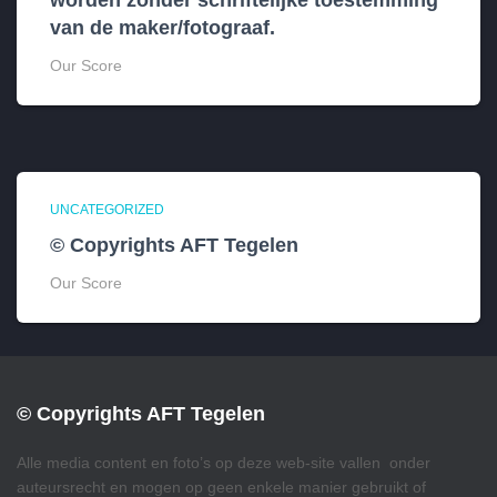
worden zonder schriftelijke toestemming
van de maker/fotograaf.
Our Score
UNCATEGORIZED
© Copyrights AFT Tegelen
Our Score
© Copyrights AFT Tegelen
Alle media content en foto’s op deze web-site vallen onder
auteursrecht en mogen op geen enkele manier gebruikt of