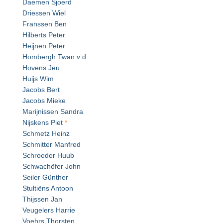
Daemen Sjoerd
Driessen Wiel
Franssen Ben
Hilberts Peter
Heijnen Peter
Hombergh Twan v d
Hovens Jeu
Huijs Wim
Jacobs Bert
Jacobs Mieke
Marijnissen Sandra
Nijskens Piet
*
Schmetz Heinz
Schmitter Manfred
Schroeder Huub
Schwachöfer John
Seiler Günther
Stultiëns Antoon
Thijssen Jan
Veugelers Harrie
Voehrs Thorsten