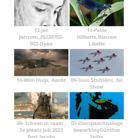
12-Jac
11-Peter
Janssen,20220703-
Hilberts,Blauwe
002-Dyan
Libelle
10-Wim Huijs, Aarde
09-Toon Stultiëns, Air
Show
08- Schoen in raam ,
07-DanspaarAnaloge
2e plaats juli 2022
bewerkingGünther
Bert Jacobs
Seiler