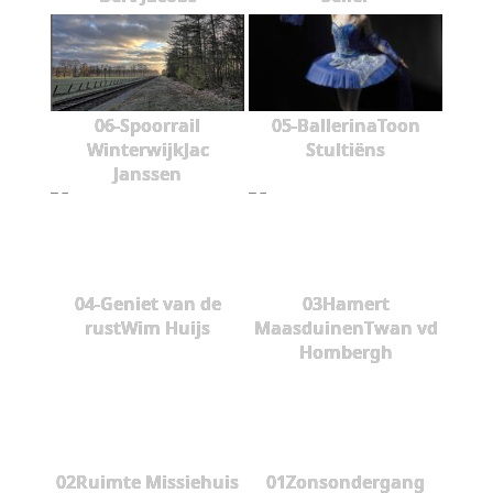
06-Spoorrail
05-BallerinaToon
WinterwijkJac
Stultiëns
Janssen
04-Geniet van de
03Hamert
rustWim Huijs
MaasduinenTwan vd
Hombergh
02Ruimte Missiehuis
01Zonsondergang