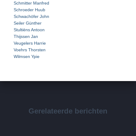
Schmitter Manfred
Schroeder Huub
Schwachöfer John
Seiler Günther
Stultiëns Antoon
Thijssen Jan
Veugelers Harrie
Voehrs Thorsten
Wilmsen Ypie
Gerelateerde berichten