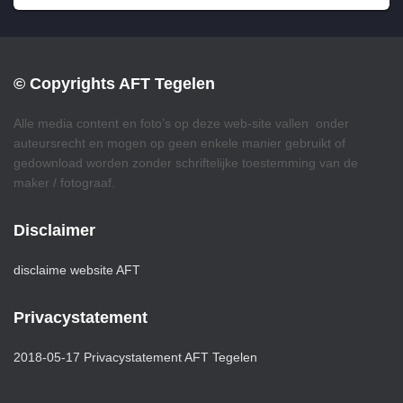
© Copyrights AFT Tegelen
Alle media content en foto’s op deze web-site vallen onder
auteursrecht en mogen op geen enkele manier gebruikt of
gedownload worden zonder schriftelijke toestemming van de
maker / fotograaf.
Disclaimer
disclaime website AFT
Privacystatement
2018-05-17 Privacystatement AFT Tegelen