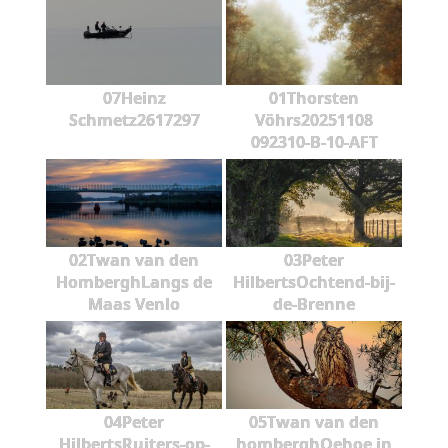
07Heinz
01Thorsten
Schmetz2617297
Vöhrs20251108
092310-B-10-AFT
02Twan van den
03Peter
HomberghLangs de
HilbertsOchtend-bij-
Maas Venlo
de-Brenne
04Peter
05Twan van den
HilbertsRuiters-op-
homberghOehoe in