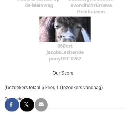
de-Meinweg
avondlichtGroeve
Heidhausen
06Bert
JacobsLachende
ponyDSC 0262
Our Score
(Bezoekers totaal 6 keer, 1 Bezoekers vandaag)
Categorieën: