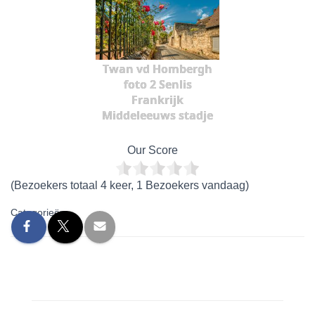
Twan vd Hombergh
foto 2 Senlis
Frankrijk
Middeleeuws stadje
Our Score
(Bezoekers totaal 4 keer, 1 Bezoekers vandaag)
Categorieën: