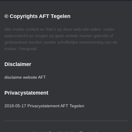
© Copyrights AFT Tegelen
Alle media content en foto’s op deze web-site vallen onder
auteursrecht en mogen op geen enkele manier gebruikt of
gedownload worden zonder schriftelijke toestemming van de
maker / fotograaf.
Disclaimer
disclaime website AFT
Privacystatement
2018-05-17 Privacystatement AFT Tegelen