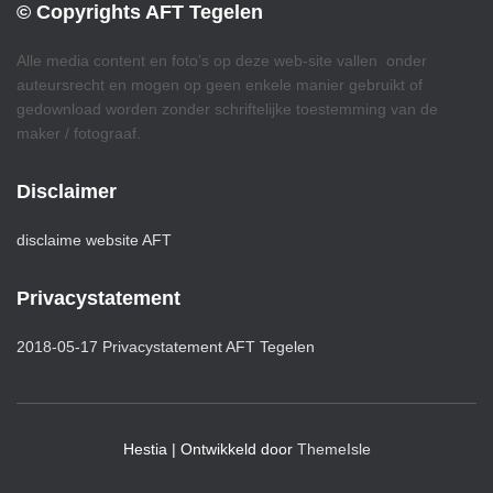
© Copyrights AFT Tegelen
Alle media content en foto’s op deze web-site vallen onder
auteursrecht en mogen op geen enkele manier gebruikt of
gedownload worden zonder schriftelijke toestemming van de
maker / fotograaf.
Disclaimer
disclaime website AFT
Privacystatement
2018-05-17 Privacystatement AFT Tegelen
Hestia | Ontwikkeld door
ThemeIsle