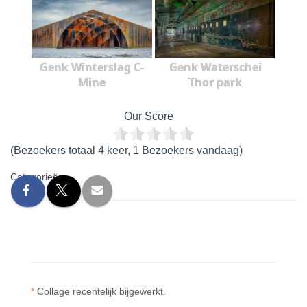
Genk Winterslag C-
Genk Waterschei
Mine
Thor park
Our Score
(Bezoekers totaal 4 keer, 1 Bezoekers vandaag)
Categorieën:
*
Collage recentelijk bijgewerkt.