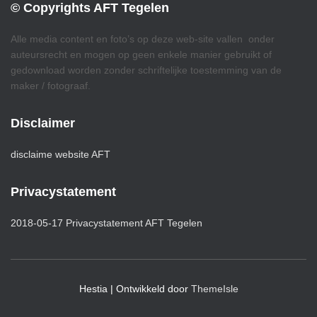
© Copyrights AFT Tegelen
Alle media content en foto’s op deze web-site vallen onder
auteursrecht en mogen op geen enkele manier gebruikt of
gedownload worden zonder schriftelijke toestemming van de
maker / fotograaf.
Disclaimer
disclaime website AFT
Privacystatement
2018-05-17 Privacystatement AFT Tegelen
Hestia | Ontwikkeld door
ThemeIsle