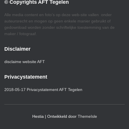
© Copyrights AFT Tegelen
Alle media content en foto’s op deze web-site vallen onder
auteursrecht en mogen op geen enkele manier gebruikt of
gedownload worden zonder schriftelijke toestemming van de
maker / fotograaf.
Disclaimer
disclaime website AFT
Privacystatement
2018-05-17 Privacystatement AFT Tegelen
Hestia | Ontwikkeld door
ThemeIsle