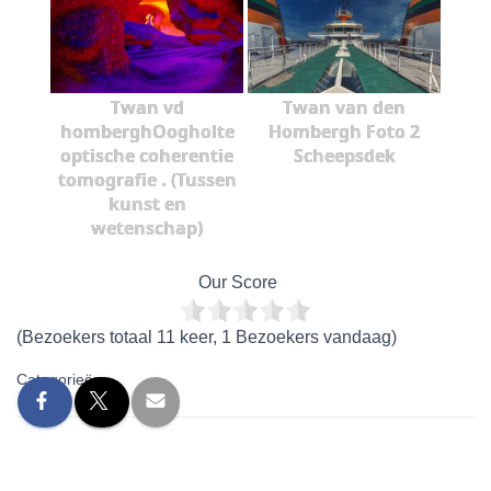
Twan vd
Twan van den
homberghOogholte
Hombergh Foto 2
optische coherentie
Scheepsdek
tomografie . (Tussen
kunst en
wetenschap)
Our Score
(Bezoekers totaal 11 keer, 1 Bezoekers vandaag)
Categorieën: