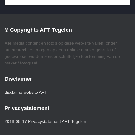
© Copyrights AFT Tegelen
Alle media content en foto’s op deze web-site vallen onder
auteursrecht en mogen op geen enkele manier gebruikt of
gedownload worden zonder schriftelijke toestemming van de
maker / fotograaf.
Disclaimer
disclaime website AFT
Privacystatement
2018-05-17 Privacystatement AFT Tegelen