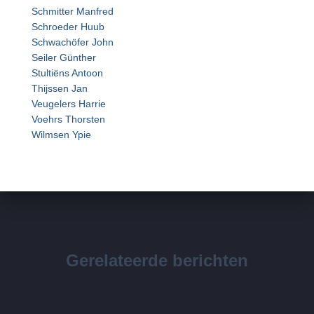
Schmitter Manfred
Schroeder Huub
Schwachöfer John
Seiler Günther
Stultiëns Antoon
Thijssen Jan
Veugelers Harrie
Voehrs Thorsten
Wilmsen Ypie
Gerelateerde berichten