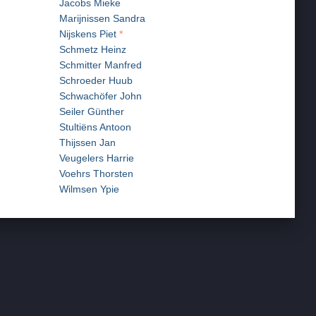
Jacobs Mieke
Marijnissen Sandra
Nijskens Piet
*
Schmetz Heinz
Schmitter Manfred
Schroeder Huub
Schwachöfer John
Seiler Günther
Stultiëns Antoon
Thijssen Jan
Veugelers Harrie
Voehrs Thorsten
Wilmsen Ypie