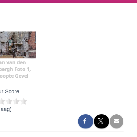
an van den
ergh Foto 1,
oopte Gevel
r Score
daag)