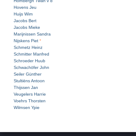
Hombergh Twan v d
Hovens Jeu
Huijs Wim
Jacobs Bert
Jacobs Mieke
Marijnissen Sandra
Nijskens Piet
*
Schmetz Heinz
Schmitter Manfred
Schroeder Huub
Schwachöfer John
Seiler Günther
Stultiëns Antoon
Thijssen Jan
Veugelers Harrie
Voehrs Thorsten
Wilmsen Ypie