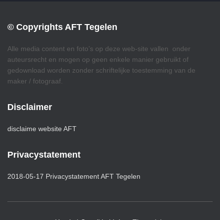
© Copyrights AFT Tegelen
Alle media content en foto’s op deze web-site vallen onder
auteursrecht en mogen op geen enkele manier gebruikt of
gedownload worden zonder schriftelijke toestemming van de
maker / fotograaf.
Disclaimer
disclaime website AFT
Privacystatement
2018-05-17 Privacystatement AFT Tegelen