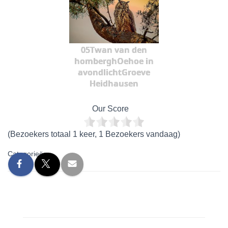
05Twan van den
homberghOehoe in
avondlichtGroeve
Heidhausen
Our Score
(Bezoekers totaal 1 keer, 1 Bezoekers vandaag)
Categorieën: