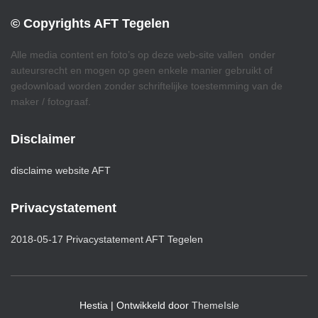
© Copyrights AFT Tegelen
Alle media content en foto’s op deze web-site vallen onder
auteursrecht en mogen op geen enkele manier gebruikt of
gedownload worden zonder schriftelijke toestemming van de
maker / fotograaf.
Disclaimer
disclaime website AFT
Privacystatement
2018-05-17 Privacystatement AFT Tegelen
Hestia | Ontwikkeld door
ThemeIsle