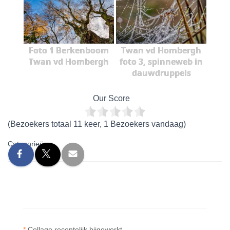
Foto 1 Berkenboom
Twan vd Hombergh
Twan vd Hombergh
foto 3, spinneweb in
dauwdruppels
Our Score
(Bezoekers totaal 11 keer, 1 Bezoekers vandaag)
Categorieën:
*
Collage recentelijk bijgewerkt.