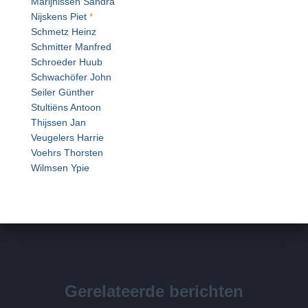
Marijnissen Sandra
Nijskens Piet
*
Schmetz Heinz
Schmitter Manfred
Schroeder Huub
Schwachöfer John
Seiler Günther
Stultiëns Antoon
Thijssen Jan
Veugelers Harrie
Voehrs Thorsten
Wilmsen Ypie
Gerelateerde berichten