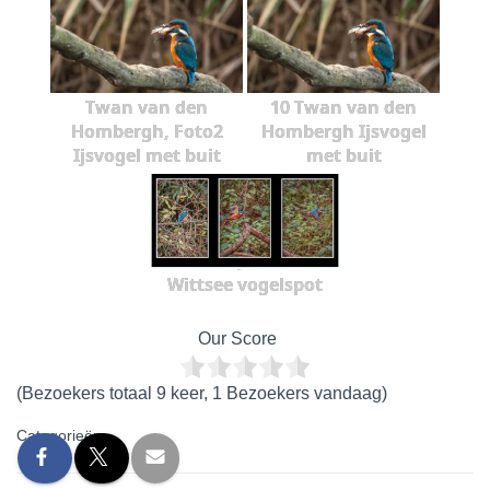
Twan van den
10 Twan van den
Hombergh, Foto2
Hombergh Ijsvogel
Ijsvogel met buit
met buit
Wittsee vogelspot
Our Score
(Bezoekers totaal 9 keer, 1 Bezoekers vandaag)
Categorieën: