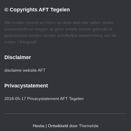
© Copyrights AFT Tegelen
Alle media content en foto’s op deze web-site vallen onder
auteursrecht en mogen op geen enkele manier gebruikt of
gedownload worden zonder schriftelijke toestemming van de
maker / fotograaf.
Disclaimer
disclaime website AFT
Privacystatement
2018-05-17 Privacystatement AFT Tegelen
Hestia | Ontwikkeld door
ThemeIsle