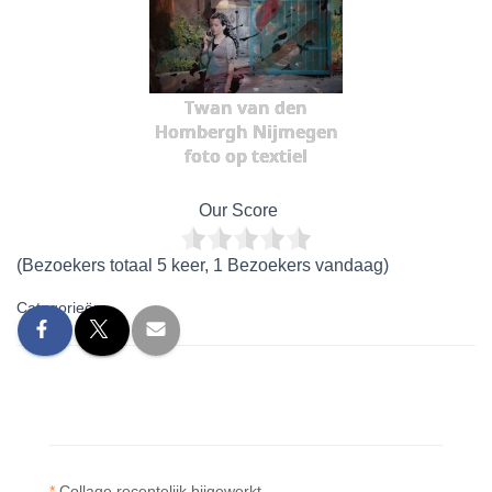
Twan van den
Hombergh Nijmegen
foto op textiel
Our Score
(Bezoekers totaal 5 keer, 1 Bezoekers vandaag)
Categorieën:
*
Collage recentelijk bijgewerkt.