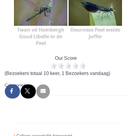
Twan vd Hombergh
Deurnese Peel weide
Goud Libelle in de
juffer
Peel
Our Score
(Bezoekers totaal 10 keer, 1 Bezoekers vandaag)
Categorieën:
*
Collage recentelijk bijgewerkt.