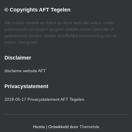
© Copyrights AFT Tegelen
Alle media content en foto’s op deze web-site vallen onder
auteursrecht en mogen op geen enkele manier gebruikt of
gedownload worden zonder schriftelijke toestemming van de
maker / fotograaf.
Disclaimer
disclaime website AFT
Privacystatement
2018-05-17 Privacystatement AFT Tegelen
Hestia | Ontwikkeld door
ThemeIsle