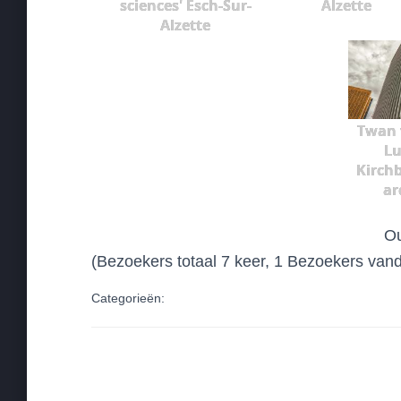
sciences' Esch-Sur-
Alzette
Alzette
Twan 
Lu
Kirch
ar
Ou
(Bezoekers totaal 7 keer, 1 Bezoekers van
Categorieën: