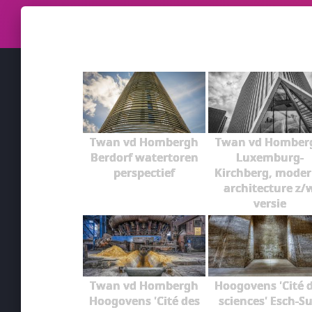
Twan vd Hombergh
Twan vd Homber
Berdorf watertoren
Luxemburg-
perspectief
Kirchberg, mode
architecture z/
versie
Twan vd Hombergh
Hoogovens 'Cité 
Hoogovens 'Cité des
sciences' Esch-Su