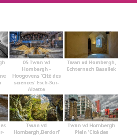
gh
05 Twan vd
Twan vd Hombergh,
Hombergh -
Echternach Baseliek
rne
Hoogovens 'Cité des
w
sciences' Esch-Sur-
Alzette
des
Twan vd
Twan vd Hombergh
r-
Hombergh,Berdorf
Plein 'Cité des