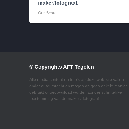
maker/fotograaf.
Our Score
© Copyrights AFT Tegelen
Alle media content en foto’s op deze web-site vallen
onder auteursrecht en mogen op geen enkele manier
gebruikt of gedownload worden zonder schriftelijke
toestemming van de maker / fotograaf.