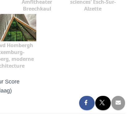
Amfitheater
sciences' Esch-Sur-
Breechkaul
Alzette
vd Hombergh
xemburg-
berg, moderne
chitecture
r Score
daag)