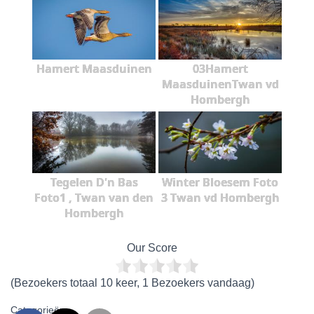
Hamert Maasduinen
03Hamert
MaasduinenTwan vd
Hombergh
Tegelen D'n Bas
Winter Bloesem Foto
Foto1 , Twan van den
3 Twan vd Hombergh
Hombergh
Our Score
(Bezoekers totaal 10 keer, 1 Bezoekers vandaag)
Categorieën: