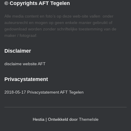
© Copyrights AFT Tegelen
Alle media content en foto’s op deze web-site vallen onder
auteursrecht en mogen op geen enkele manier gebruikt of
gedownload worden zonder schriftelijke toestemming van de
maker / fotograaf.
Disclaimer
disclaime website AFT
Privacystatement
2018-05-17 Privacystatement AFT Tegelen
Hestia | Ontwikkeld door
ThemeIsle