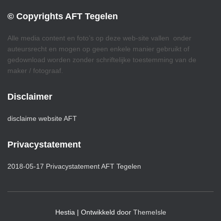
© Copyrights AFT Tegelen
Alle media content en foto’s op deze web-site vallen onder
auteursrecht en mogen op geen enkele manier gebruikt of
gedownload worden zonder schriftelijke toestemming van de
maker / fotograaf.
Disclaimer
disclaime website AFT
Privacystatement
2018-05-17 Privacystatement AFT Tegelen
Hestia | Ontwikkeld door
ThemeIsle