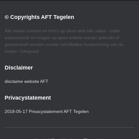
© Copyrights AFT Tegelen
Alle media content en foto’s op deze web-site vallen onder
auteursrecht en mogen op geen enkele manier gebruikt of
gedownload worden zonder schriftelijke toestemming van de
maker / fotograaf.
Disclaimer
disclaime website AFT
Privacystatement
2018-05-17 Privacystatement AFT Tegelen