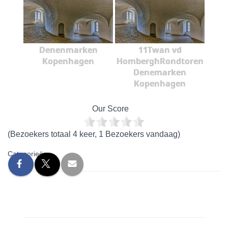
Denenmarken
11Twan vd
Kopenhagen
HomberghRondtoren
Denemarken
Kopenhagen
Our Score
(Bezoekers totaal 4 keer, 1 Bezoekers vandaag)
Categorieën: