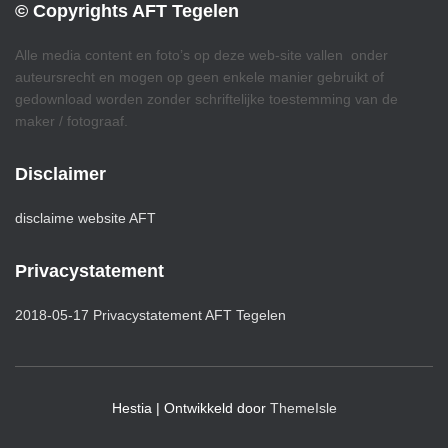
© Copyrights AFT Tegelen
Alle media content en foto’s op deze web-site vallen onder
auteursrecht en mogen op geen enkele manier gebruikt of
gedownload worden zonder schriftelijke toestemming van de
maker / fotograaf.
Disclaimer
disclaime website AFT
Privacystatement
2018-05-17 Privacystatement AFT Tegelen
Hestia | Ontwikkeld door
ThemeIsle