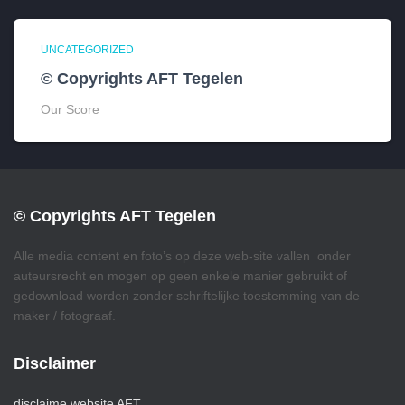
UNCATEGORIZED
© Copyrights AFT Tegelen
Our Score
© Copyrights AFT Tegelen
Alle media content en foto’s op deze web-site vallen onder
auteursrecht en mogen op geen enkele manier gebruikt of
gedownload worden zonder schriftelijke toestemming van de
maker / fotograaf.
Disclaimer
disclaime website AFT