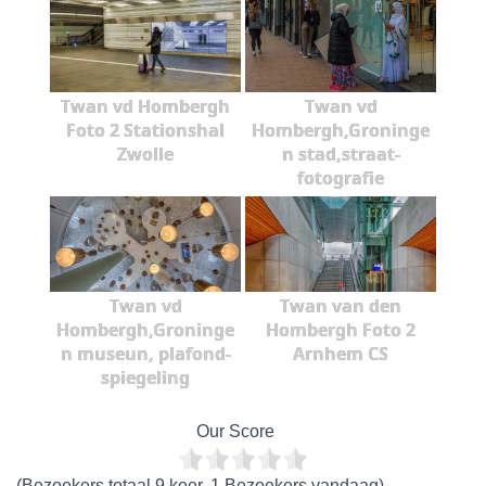
Twan vd Hombergh
Twan vd
Foto 2 Stationshal
Hombergh,Groninge
Zwolle
n stad,straat-
fotografie
Twan vd
Twan van den
Hombergh,Groninge
Hombergh Foto 2
n museun, plafond-
Arnhem CS
spiegeling
Our Score
(Bezoekers totaal 9 keer, 1 Bezoekers vandaag)