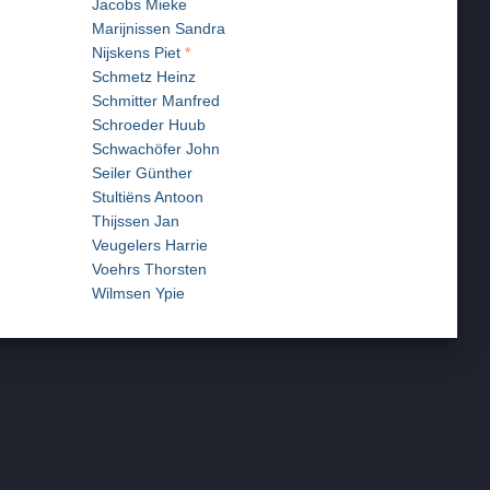
Jacobs Mieke
Marijnissen Sandra
Nijskens Piet
*
Schmetz Heinz
Schmitter Manfred
Schroeder Huub
Schwachöfer John
Seiler Günther
Stultiëns Antoon
Thijssen Jan
Veugelers Harrie
Voehrs Thorsten
Wilmsen Ypie