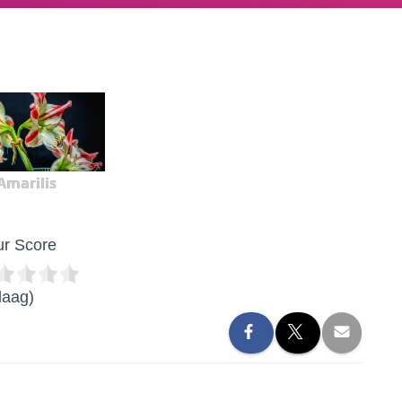
Amarilis
r Score
daag)