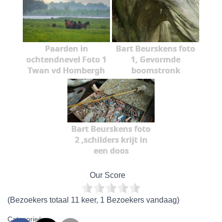
Paarden in
Bart Beurskens foto
ochtendnevel Foto 1
1, Gevormde
Twan vd Hombergh
boomstronk
Bart Beurskens foto
2 ,schilders krijt in
een doos
Our Score
(Bezoekers totaal 11 keer, 1 Bezoekers vandaag)
Categorieën: