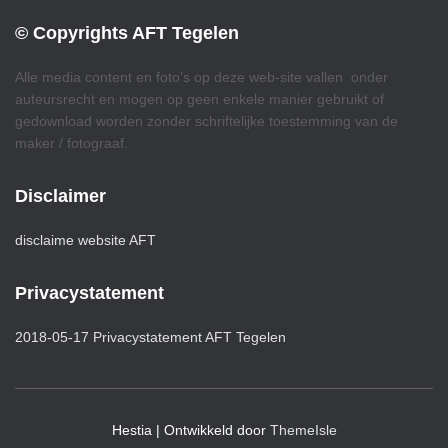
© Copyrights AFT Tegelen
Alle media content en foto’s op deze web-site vallen onder
auteursrecht en mogen op geen enkele manier gebruikt of
gedownload worden zonder schriftelijke toestemming van de
maker / fotograaf.
Disclaimer
disclaime website AFT
Privacystatement
2018-05-17 Privacystatement AFT Tegelen
Hestia | Ontwikkeld door
ThemeIsle