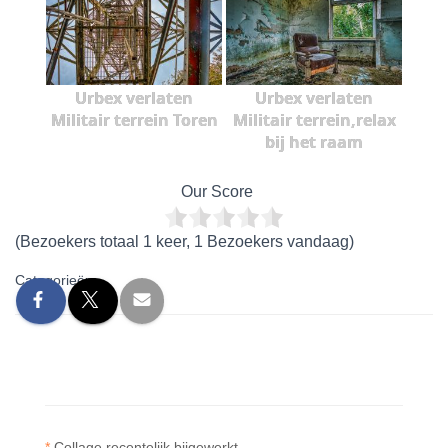
Urbex verlaten
Urbex verlaten
Militair terrein Toren
Militair terrein,relax
bij het raam
Our Score
(Bezoekers totaal 1 keer, 1 Bezoekers vandaag)
Categorieën:
*
Collage recentelijk bijgewerkt.