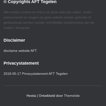
© Copyrights AFT Tegelen
Alle media content en foto’s op deze web-site vallen onder
auteursrecht en mogen op geen enkele manier gebruikt of
gedownload worden zonder schriftelijke toestemming van de
maker / fotograaf.
Disclaimer
disclaime website AFT
Privacystatement
2018-05-17 Privacystatement AFT Tegelen
Hestia | Ontwikkeld door
ThemeIsle