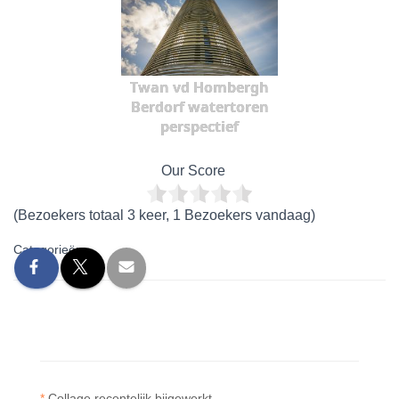
Twan vd Hombergh
Berdorf watertoren
perspectief
Our Score
(Bezoekers totaal 3 keer, 1 Bezoekers vandaag)
Categorieën:
*
Collage recentelijk bijgewerkt.