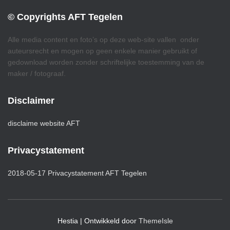
© Copyrights AFT Tegelen
Alle media content en foto’s op deze web-site vallen onder
auteursrecht en mogen op geen enkele manier gebruikt of
gedownload worden zonder schriftelijke toestemming van de
maker / fotograaf.
Disclaimer
disclaime website AFT
Privacystatement
2018-05-17 Privacystatement AFT Tegelen
Hestia | Ontwikkeld door
ThemeIsle