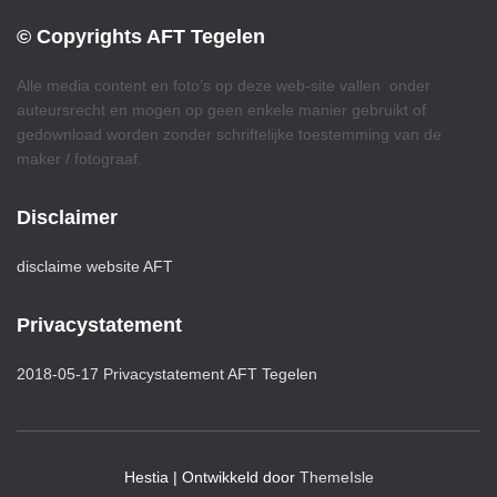
© Copyrights AFT Tegelen
Alle media content en foto’s op deze web-site vallen onder
auteursrecht en mogen op geen enkele manier gebruikt of
gedownload worden zonder schriftelijke toestemming van de
maker / fotograaf.
Disclaimer
disclaime website AFT
Privacystatement
2018-05-17 Privacystatement AFT Tegelen
Hestia | Ontwikkeld door
ThemeIsle