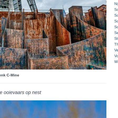
Ni
S
Sc
S
S
Se
St
Th
Ve
Vo
W
enk C-Mine
e ooievaars op nest