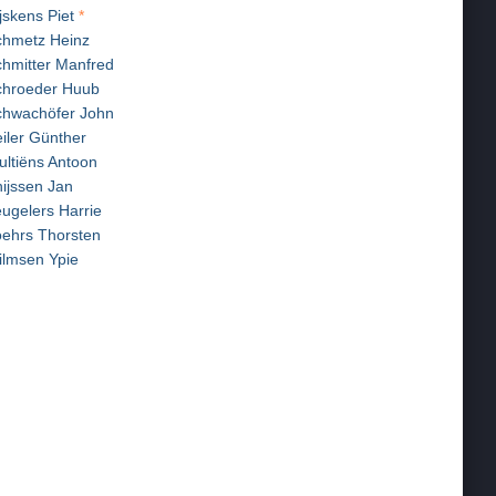
jskens Piet
*
chmetz Heinz
hmitter Manfred
chroeder Huub
chwachöfer John
iler Günther
ultiëns Antoon
ijssen Jan
ugelers Harrie
ehrs Thorsten
ilmsen Ypie