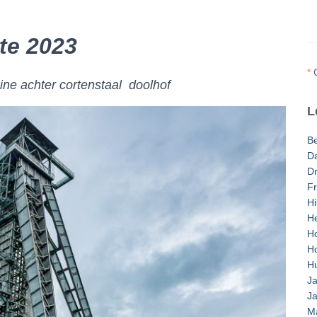
te 2023
*
ne achter cortenstaal doolhof
L
Be
D
Dr
F
Hi
He
H
H
Hu
Ja
J
Ma