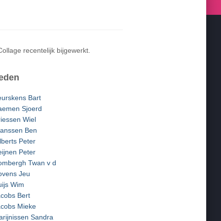
Collage recentelijk bijgewerkt.
eden
urskens Bart
aemen Sjoerd
iessen Wiel
ranssen Ben
lberts Peter
ijnen Peter
ombergh Twan v d
ovens Jeu
ijs Wim
cobs Bert
acobs Mieke
rijnissen Sandra