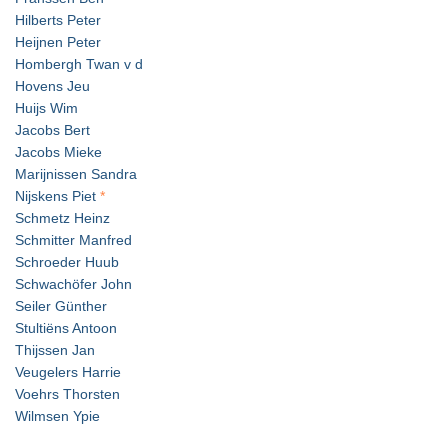
Hilberts Peter
Heijnen Peter
Hombergh Twan v d
Hovens Jeu
Huijs Wim
Jacobs Bert
Jacobs Mieke
Marijnissen Sandra
Nijskens Piet
*
Schmetz Heinz
Schmitter Manfred
Schroeder Huub
Schwachöfer John
Seiler Günther
Stultiëns Antoon
Thijssen Jan
Veugelers Harrie
Voehrs Thorsten
Wilmsen Ypie