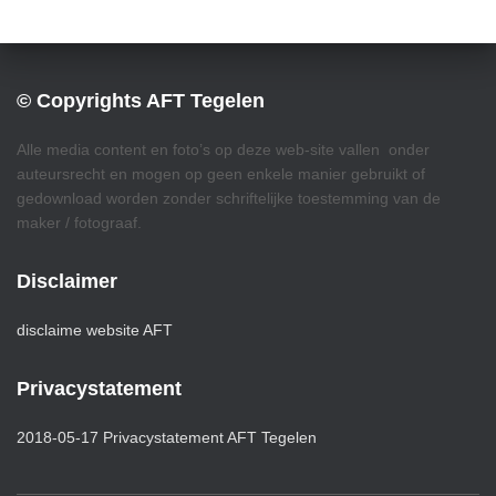
© Copyrights AFT Tegelen
Alle media content en foto’s op deze web-site vallen onder
auteursrecht en mogen op geen enkele manier gebruikt of
gedownload worden zonder schriftelijke toestemming van de
maker / fotograaf.
Disclaimer
disclaime website AFT
Privacystatement
2018-05-17 Privacystatement AFT Tegelen