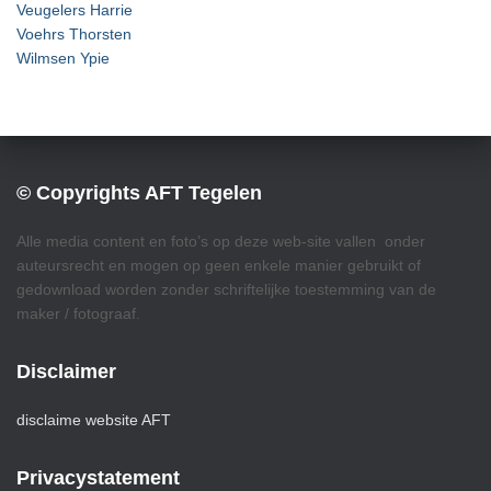
Veugelers Harrie
Voehrs Thorsten
Wilmsen Ypie
© Copyrights AFT Tegelen
Alle media content en foto’s op deze web-site vallen onder
auteursrecht en mogen op geen enkele manier gebruikt of
gedownload worden zonder schriftelijke toestemming van de
maker / fotograaf.
Disclaimer
disclaime website AFT
Privacystatement